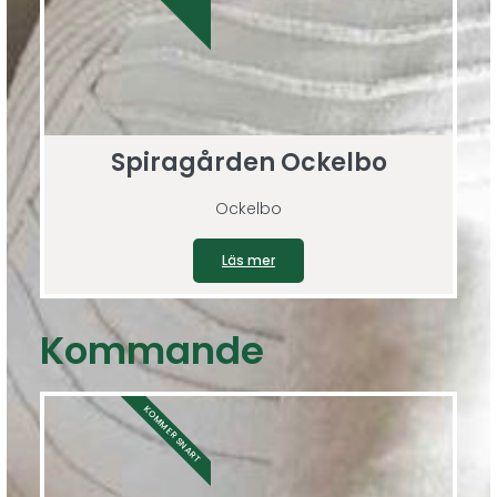
Spiragården Ockelbo
Ockelbo
Läs mer
Kommande
KOMMER SNART