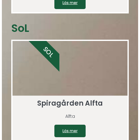
Läs mer
SoL
SOL
Spiragården Alfta
Alfta
Läs mer