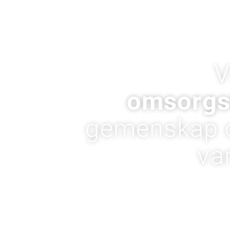
V
omsorgs
gemenskap o
va