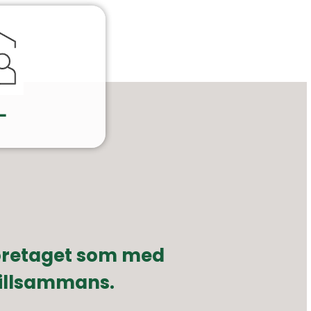
L
företaget som med
tillsammans.