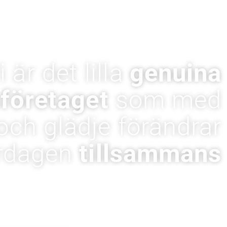
i är det lilla
genuina
företaget
som med
ch glädje förändrar
rdagen
tillsammans