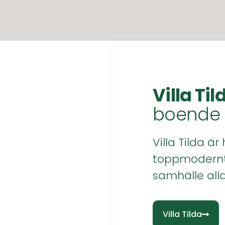
Villa Til
boende
Villa Tilda ä
toppmodernt
samhälle all
Villa Tilda