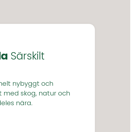
da
Särskilt
r helt nybyggt och
 med skog, natur och
deles nära.