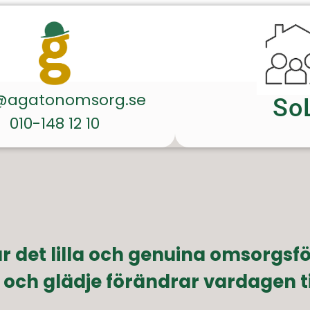
@agatonomsorg.se
So
010-148 12 10
 det lilla och genuina omsorgs
ch glädje förändrar vardagen 