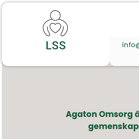
LSS
info
Agaton Omsorg är
gemenskap o