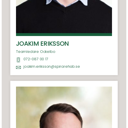
JOAKIM ERIKSSON
Teamledare Ockelbo
072-087 00 17
joakim.eriksson@spirarehab.se