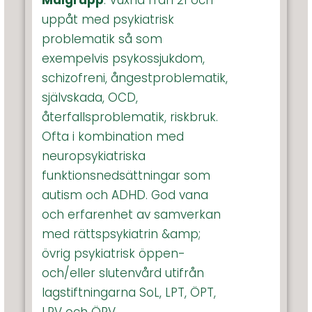
Målgrupp
: Vuxna från 21 och
uppåt med psykiatrisk
problematik så som
exempelvis psykossjukdom,
schizofreni, ångestproblematik,
självskada, OCD,
återfallsproblematik, riskbruk.
Ofta i kombination med
neuropsykiatriska
funktionsnedsättningar som
autism och ADHD. God vana
och erfarenhet av samverkan
med rättspsykiatrin &amp;
övrig psykiatrisk öppen-
och/eller slutenvård utifrån
lagstiftningarna SoL, LPT, ÖPT,