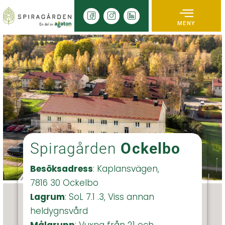
MENY
Spiragården
Ockelbo
Besöksadress
: Kaplansvägen,
7816 30 Ockelbo
Lagrum
: SoL 7.1 .3, Viss annan
heldygnsvård