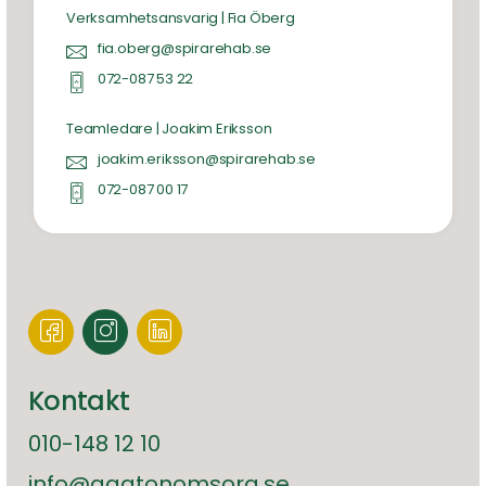
Verksamhetsansvarig | Fia Öberg
fia.oberg@spirarehab.se
072-087 53 22
Teamledare | Joakim Eriksson
joakim.eriksson@spirarehab.se
072-087 00 17
Kontakt
010-148 12 10
info@agatonomsorg.se