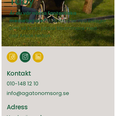
Täby
Är du vår
nästa fantastiska
medarbetare?
Vi söker efter
nya kollegor
som vill börja jobba tillsammans med
oss! Ansök nedan.
Kontakt
010-148 12 10
info@agatonomsorg.se
Adress