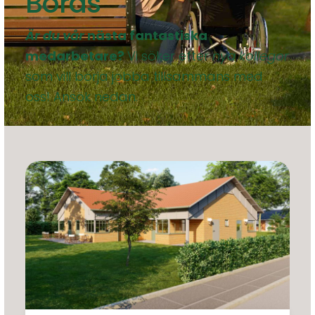
Borås
Är du vår
nästa fantastiska
medarbetare?
Vi söker efter
nya kollegor
som vill börja jobba tillsammans med
oss! Ansök nedan.