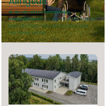
Alingsås
Är du vår
nästa fantastiska
medarbetare?
Vi söker efter
nya kollegor
som vill börja jobba tillsammans med
oss! Ansök nedan.